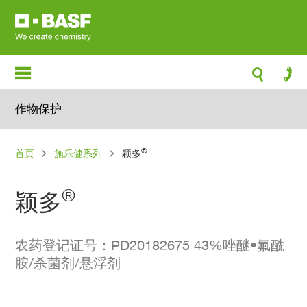
跳
转
到
主
要
内
作物保护
容
面
®
首页
施乐健系列
颖多
包
屑
®
颖多
农药登记证号：PD20182675 43%唑醚•氟酰
胺/杀菌剂/悬浮剂