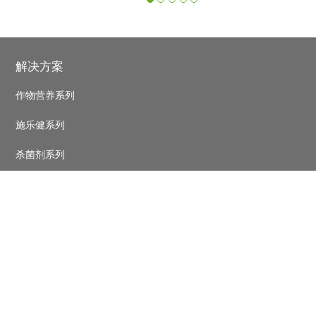
‹
›
Footer
解决方案
作物营养系列
施乐健系列
杀菌剂系列
杀虫剂系列
种衣剂系列
除草剂系列
作物
玉米