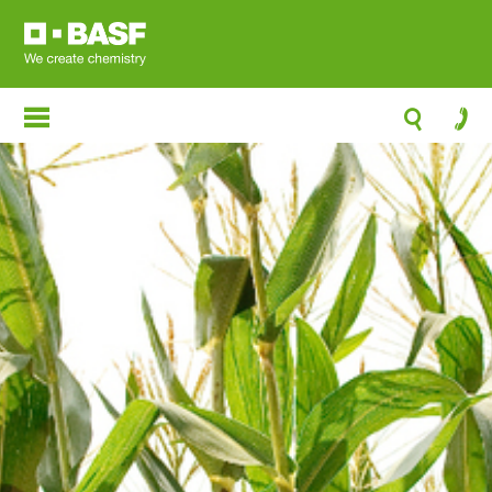
跳
转
到
主
要
内
容