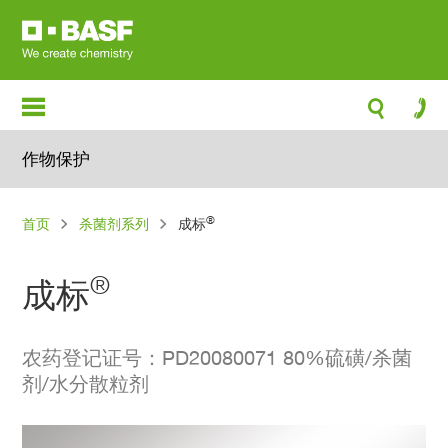
跳
转
到
主
要
内
作物保护
容
面
®
首页
杀菌剂系列
成标
包
屑
®
成标
农药登记证号：PD20080071 80%硫磺/杀菌
剂/水分散粒剂