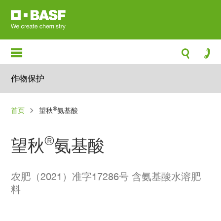
跳
转
到
主
要
内
作物保护
容
面
®
首页
望秋
氨基酸
包
屑
®
望秋
氨基酸
农肥（2021）准字17286号 含氨基酸水溶肥
料