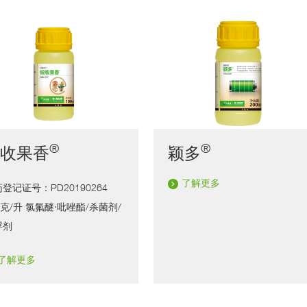
®
®
锐收果香
颖多
了解更多
登记证号：PD20190264
0克/升 氯氟醚·吡唑酯/杀菌剂/
浮剂
了解更多