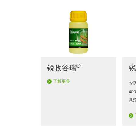
其
杀
他
虫
剂
系
列
除
草
剂
系
列
种
®
锐收谷瑞
衣
剂
系
列
了解更多
农药
40
作
物
悬
营
养
系
列