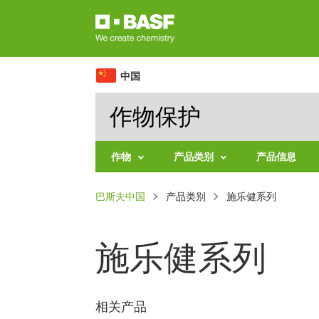
跳
转
到
主
中国
要
作物保护
内
容
作物
产品类别
产品信息
水
施
面
巴斯夫中国
果
产品类别
乐
施乐健系列
健
包
系
蔬
列
屑
菜
施乐健系列
杀
粮
菌
食
剂
作
系
物
列
相关产品