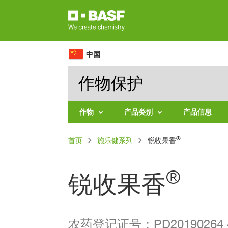
跳
转
到
主
中国
要
作物保护
内
容
作物
产品类别
产品信息
水
施
面
®
首页
果
施乐健系列
乐
锐收果香
健
包
系
蔬
列
屑
菜
®
锐收果香
杀
粮
菌
食
剂
作
系
物
列
农药登记证号：PD20190264