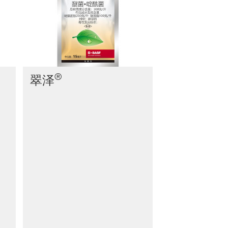
®
®
翠泽
凯泽