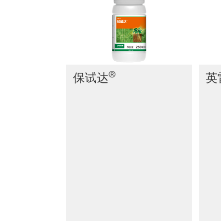
®
保试达
英