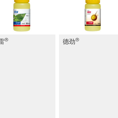
®
®
雷
德劲