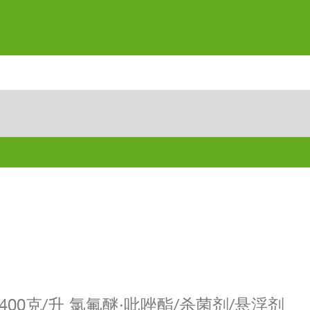
 400克/升 氯氟醚·吡唑酯/杀菌剂/悬浮剂