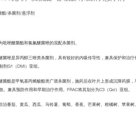
吡唑酯/杀菌剂/悬浮剂
品为吡唑醚菌酯和氯氟醚菌唑的混配杀菌剂。
氟醚菌唑是异丙醇三唑类杀菌剂，具有较好的内吸传导性，兼具保护和治疗
制剂G1（DMI）亚组。
唑醚菌酯是甲氧基丙烯酸酯类广谱杀菌剂，施药后在叶片上形成沉降药膜
散。兼具预防作用和早期治疗作用。FRAC将其划分为C3（QoI）亚组。
于防治番茄、黄瓜、西瓜、马铃薯、葡萄、香蕉、芒果树、柑橘树、苹果