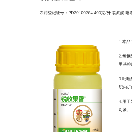
其
杀
他
虫
剂
农药登记证号：PD20190264 400克/升 氯氟醚·
系
列
除
草
剂
1.本
系
列
2.氯
种
甲基抑
衣
剂
系
列
3.吡
织内扩
作
物
营
4.用
养
系
对象。
列