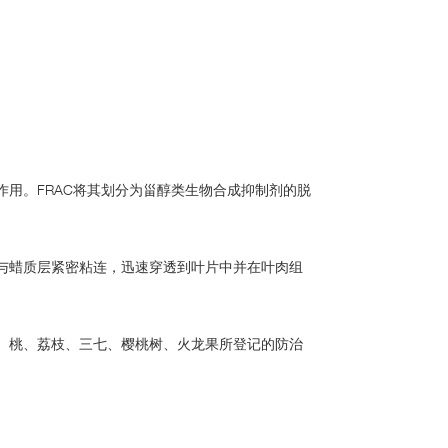
作用。FRAC将其划分为甾醇类生物合成抑制剂的脱
，与蜡质层紧密粘连，迅速穿透到叶片中并在叶肉组
树、桃、荔枝、三七、樱桃树、火龙果所登记的防治