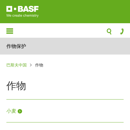
跳
转
到
主
要
内
作物保护
容
面
巴斯夫中国
作物
包
屑
作物
小麦