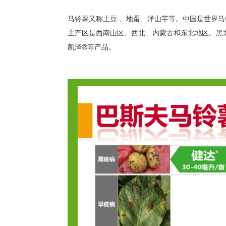
作
系
物
列
马铃薯又称土豆 、地蛋、洋山芋等。中国是世界马
主产区是西南山区、西北、内蒙古和东北地区。黑
其
杀
他
虫
凯泽®等产品。
剂
系
列
除
草
剂
系
列
种
衣
剂
系
列
作
物
营
养
系
列