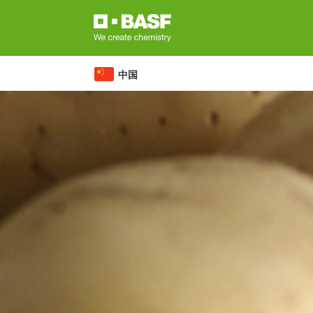
跳
转
到
主
中国
要
内
容