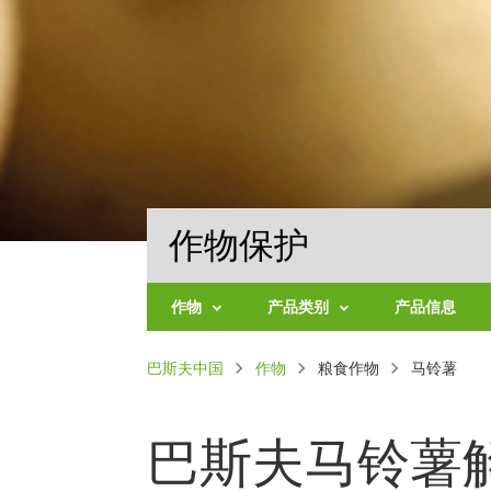
作物保护
作物
产品类别
产品信息
水
施
面
巴斯夫中国
果
作物
乐
粮食作物
马铃薯
健
包
系
蔬
列
屑
菜
巴斯夫马铃薯
杀
粮
菌
食
剂