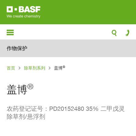
跳
转
到
主
要
内
作物保护
容
面
®
首页
除草剂系列
盖博
包
屑
®
盖博
农药登记证号：PD20152480 35% 二甲戊灵
除草剂/悬浮剂