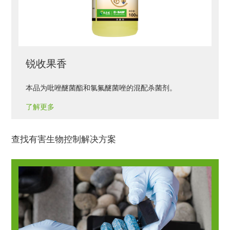
锐收果香
本品为吡唑醚菌酯和氯氟醚菌唑的混配杀菌剂。
了解更多
查找有害生物控制解决方案