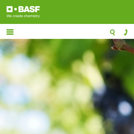
跳
转
到
主
要
内
容