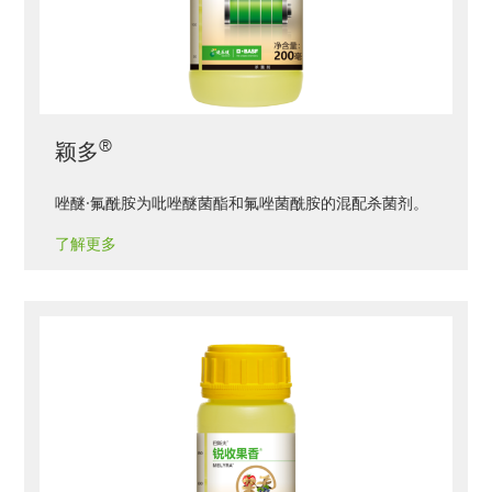
®
颖多
唑醚·氟酰胺为吡唑醚菌酯和氟唑菌酰胺的混配杀菌剂。
了解更多