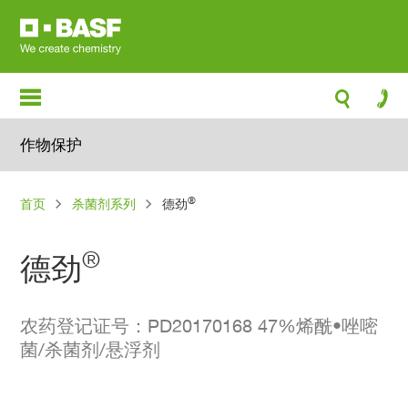
跳
转
到
主
要
内
作物保护
容
面
®
首页
杀菌剂系列
德劲
包
屑
®
德劲
农药登记证号：PD20170168 47%烯酰•唑嘧
菌/杀菌剂/悬浮剂