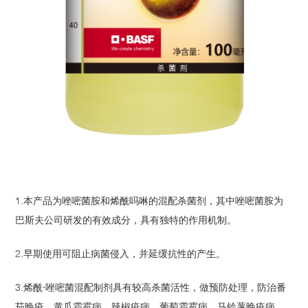
1.本产品为唑嘧菌胺和烯酰吗啉的混配杀菌剂，其中唑嘧菌胺为
巴斯夫公司研发的有效成分，具有独特的作用机制。
2.早期使用可阻止病菌侵入，并延缓抗性的产生。
3.烯酰·唑嘧菌混配制剂具有较高杀菌活性，做预防处理，防治番
茄晚疫、黄瓜霜霉病、辣椒疫病、葡萄霜霉病、马铃薯晚疫病